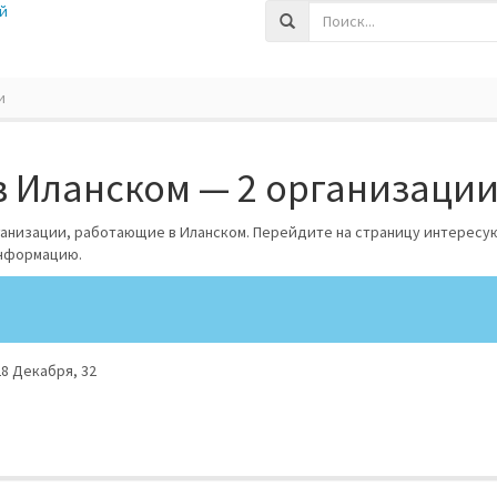
й
и
в Иланском — 2 организаци
ганизации, работающие в Иланском. Перейдите на страницу интересу
информацию.
28 Декабря, 32