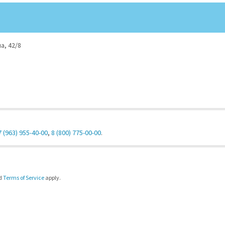
а, 42/8
7 (963) 955-40-00
,
8 (800) 775-00-00
.
d
Terms of Service
apply.