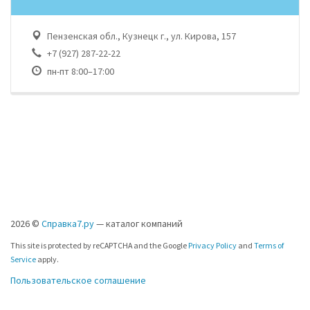
Пензенская обл., Кузнецк г., ул. Кирова, 157
+7 (927) 287-22-22
пн-пт 8:00–17:00
2026 ©
Справка7.ру
— каталог компаний
This site is protected by reCAPTCHA and the Google
Privacy Policy
and
Terms of
Service
apply.
Пользовательское соглашение