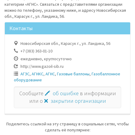
категории «АГНС». Связаться с представителями организации
можно по телефону, указанному ниже, и адресу Новосибирская
обл., Карасук г., ул. Ландика, 56.
Контакты
Новосибирская обл., Карасук г., ул. Ландика, 56
+7 (383) 363-01-10
ежедневно, круглосуточно
http://www.gazoil-sib.ru
АГЗС
,
АГНКС
,
АГНС
,
Газовые баллоны
,
Газобаллонное
оборудование
Сообщите
🖍 об ошибке
в информации
или о
❌ закрытии организации
Поделитесь ссылкой на эту страницу в социальных сетях, чтобы
сделать её популярнее: