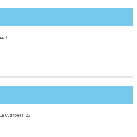
а, 8
ца Сударева, 2Б