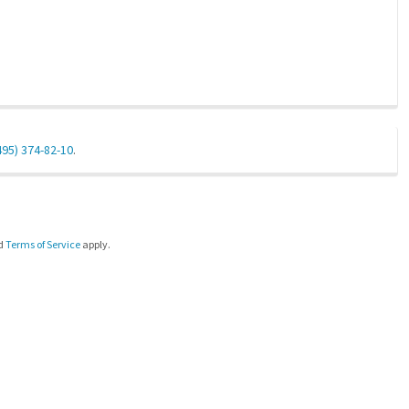
495) 374-82-10
.
d
Terms of Service
apply.