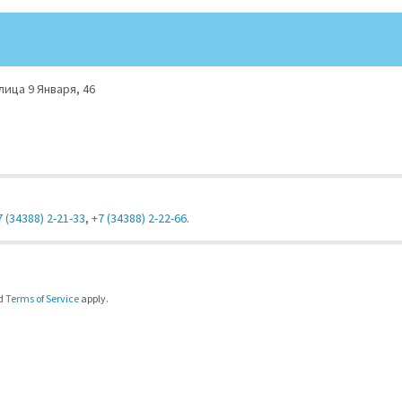
ица 9 Января, 46
7 (34388) 2-21-33
,
+7 (34388) 2-22-66
.
d
Terms of Service
apply.