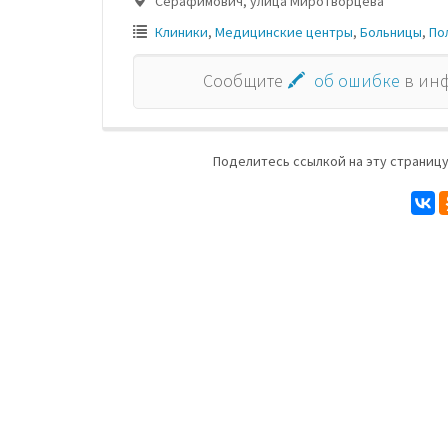
Серафимович, улица Миротворцева
Клиники
,
Медицинские центры
,
Больницы
,
По
Сообщите
🖍 об ошибке
в ин
Поделитесь ссылкой на эту страницу