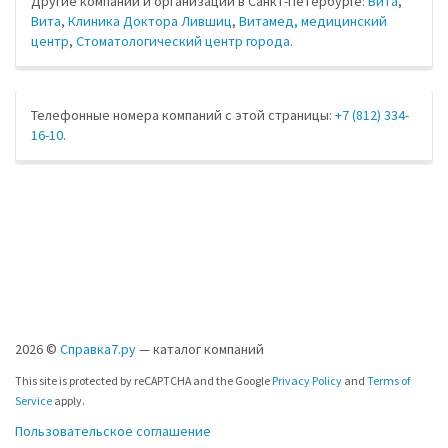
Другие компании и организации в Санкт-Петербурге:
Вита
,
Вита
,
Клиника Доктора Лившиц
,
Витамед, медицинский
центр
,
Стоматологический центр города
.
Телефонные номера компаний с этой страницы:
+7 (812) 334-
16-10
.
2026 ©
Справка7.ру
— каталог компаний
This site is protected by reCAPTCHA and the Google
Privacy Policy
and
Terms of
Service
apply.
Пользовательское соглашение