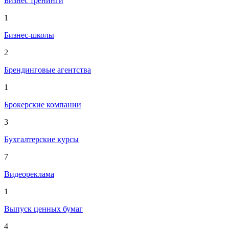
Бизнес тренинги
1
Бизнес-школы
2
Брендинговые агентства
1
Брокерские компании
3
Бухгалтерские курсы
7
Видеореклама
1
Выпуск ценных бумаг
4