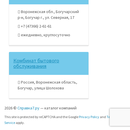
Воронежская обл., Богучарский
р-н, Богучар г., ул. Северная, 17
+7 (47366) 2-61-61
ежедневно, круглосуточно
Комбинат бытового
обслуживания
Россия, Воронежская область,
Богучар, улица Шолохова
2026 ©
Справка7.ру
— каталог компаний
This site is protected by reCAPTCHA and the Google
Privacy Policy
and
Terms of
Service
apply.