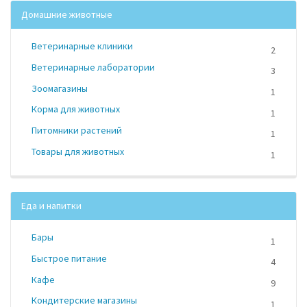
Домашние животные
Ветеринарные клиники
2
Ветеринарные лаборатории
3
Зоомагазины
1
Корма для животных
1
Питомники растений
1
Товары для животных
1
Еда и напитки
Бары
1
Быстрое питание
4
Кафе
9
Кондитерские магазины
1