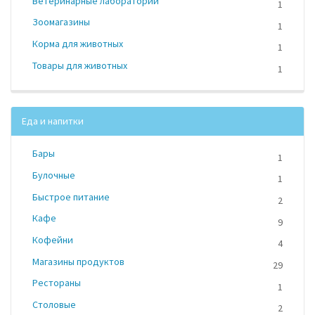
Ветеринарные лаборатории
1
Зоомагазины
1
Корма для животных
1
Товары для животных
1
Еда и напитки
Бары
1
Булочные
1
Быстрое питание
2
Кафе
9
Кофейни
4
Магазины продуктов
29
Рестораны
1
Столовые
2