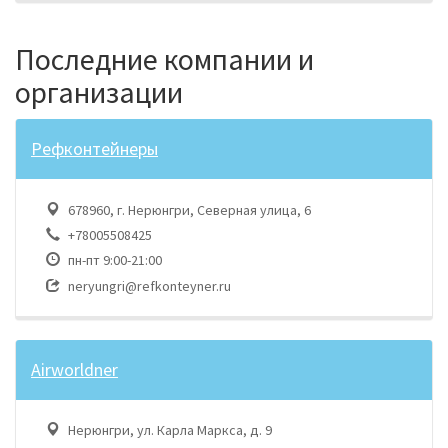
Последние компании и
организации
Рефконтейнеры
678960, г. Нерюнгри, Северная улица, 6
+78005508425
пн-пт 9:00-21:00
neryungri@refkonteyner.ru
Airworldner
Нерюнгри, ул. Карла Маркса, д. 9