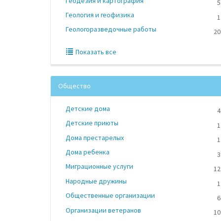
Геодезия и картография
5
Геология и геофизика
1
Геологоразведочные работы
20
Показать все
Общество
Детские дома
4
Детские приюты
1
Дома престарелых
1
Дома ребенка
3
Миграционные услуги
12
Народные дружины
1
Общественные организации
6
Организации ветеранов
10