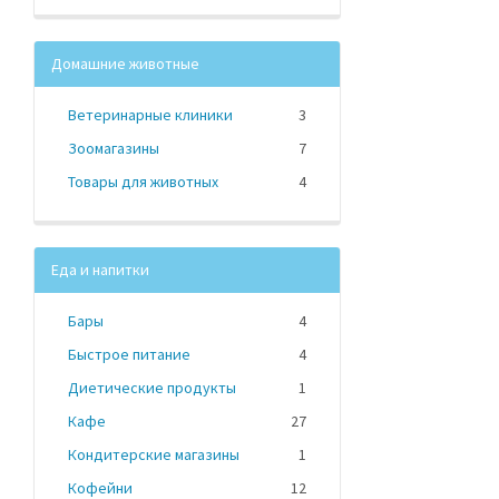
Домашние животные
Ветеринарные клиники
3
Зоомагазины
7
Товары для животных
4
Еда и напитки
Бары
4
Быстрое питание
4
Диетические продукты
1
Кафе
27
Кондитерские магазины
1
Кофейни
12