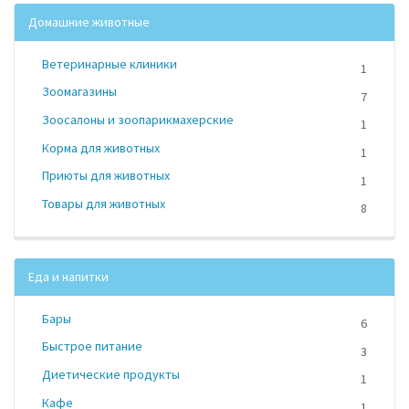
Домашние животные
Ветеринарные клиники
1
Зоомагазины
7
Зоосалоны и зоопарикмахерские
1
Корма для животных
1
Приюты для животных
1
Товары для животных
8
Еда и напитки
Бары
6
Быстрое питание
3
Диетические продукты
1
Кафе
1